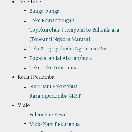
Teke-teke
Bunga-bunga
Teke Pemandangan
Topekurehua i tempona to Balanda ara
(Topoanti Ngkora Marasa)
Teke2 topopalimba Ngkorana Pue
Popekatandai Alkitab/sura
Teke-teke topetauna
Kana i Penomba
Sura nani Pekurehua
Rara mpenomba GKST
Vidio
Felem Pue Yesu
Vidio Nani Pekurehua