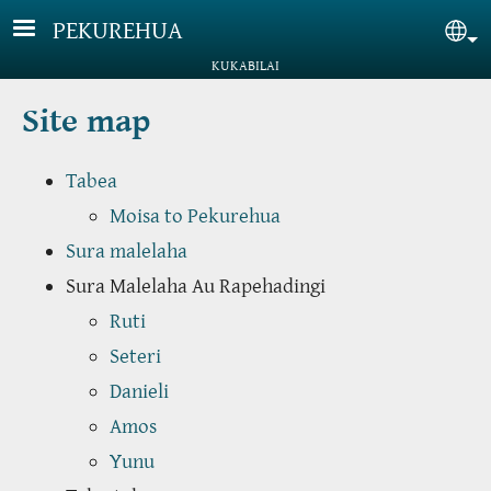
Skip to main content
PEKUREHUA
Sel
KUKABILAI
Site map
Tabea
Moisa to Pekurehua
Sura malelaha
Sura Malelaha Au Rapehadingi
Ruti
Seteri
Danieli
Amos
Yunu